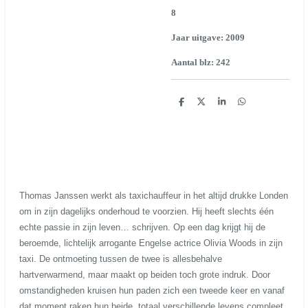
8
Jaar uitgave: 2009
Aantal blz: 242
D
D
S
D
e
e
h
e
l
e
a
l
e
l
r
e
n
e
n
Thomas Janssen werkt als taxichauffeur in het altijd drukke Londen
om in zijn dagelijks onderhoud te voorzien. Hij heeft slechts één
echte passie in zijn leven… schrijven. Op een dag krijgt hij de
beroemde, lichtelijk arrogante Engelse actrice Olivia Woods in zijn
taxi. De ontmoeting tussen de twee is allesbehalve
hartverwarmend, maar maakt op beiden toch grote indruk. Door
omstandigheden kruisen hun paden zich een tweede keer en vanaf
dat moment raken hun beide, totaal verschillende levens compleet