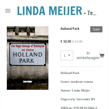
LINDA MEIJER
Ga
direct
-
Tekst, Fotografie & Webdesign
naar
de
hoofdinhoud
Holland Park
Sale!
€ 10,00
€ 17,95
In
winkelwagen
Holland Park
Genre: moderne roman
Auteur: Linda Meijer
Uitgeverij: Surrender BV
ISBN-nr:
978-90-812604-2-