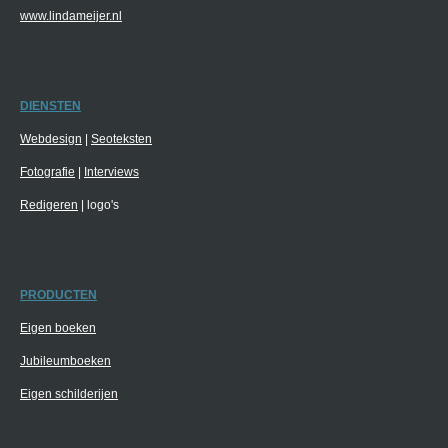
www.lindameijer.nl
DIENSTEN
Webdesign
|
Seoteksten
Fotografie
|
Interviews
Redigeren
| logo's
PRODUCTEN
Eigen boeken
Jubileumboeken
Eigen schilderijen