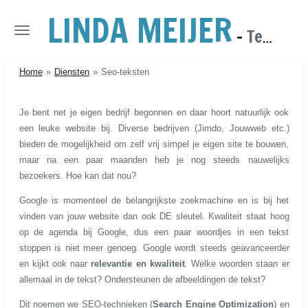
LINDA MEIJER
Ga
direct
-
Tekst, Fotografie & Webdesign
naar
de
Home
»
Diensten
»
Seo-teksten
hoofdinhoud
Je bent net je eigen bedrijf begonnen en daar hoort natuurlijk ook
een leuke website bij. Diverse bedrijven (Jimdo, Jouwweb etc.)
bieden de mogelijkheid om zelf vrij simpel je eigen site te bouwen,
maar na een paar maanden heb je nog steeds nauwelijks
bezoekers. Hoe kan dat nou?
Google is momenteel de belangrijkste zoekmachine en is bij het
vinden van jouw website dan ook DE sleutel. Kwaliteit staat hoog
op de agenda bij Google, dus een paar woordjes in een tekst
stoppen is niet meer genoeg. Google wordt steeds geavanceerder
en kijkt ook naar
relevantie en kwaliteit
.
Welke woorden staan er
allemaal in de tekst? Ondersteunen de
afbeeldingen de tekst?
Dit noemen we SEO-technieken (
Search Engine Optimization
) en