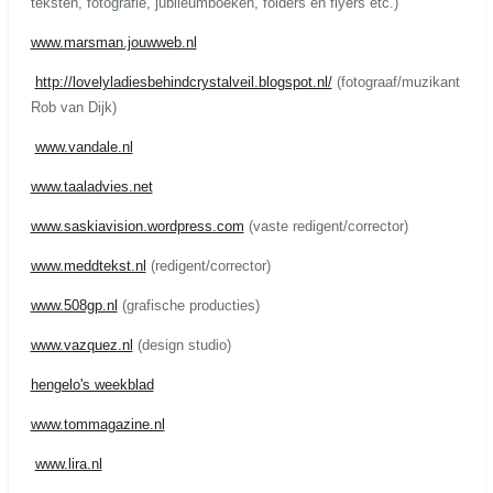
teksten, fotografie, jubileumboeken, folders en flyers etc.)
www.marsman.jouwweb.nl
http://lovelyladiesbehindcrystalveil.blogspot.nl/
(fotograaf/muzikant
Rob van Dijk)
www.vandale.nl
www.taaladvies.net
www.saskiavision.wordpress.com
(vaste redigent/corrector)
www.meddtekst.nl
(redigent/corrector)
www.508gp.nl
(grafische producties)
www.vazquez.nl
(design studio)
hengelo's weekblad
www.tommagazine.nl
www.lira.nl