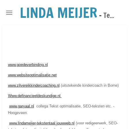
LINDA MEIJER
Ga
direct
-
Tekst, Fotografie & Webdesign
naar
de
hoofdinhoud
www.goedeverbinding.nl
www.websiteoptimalisatie.net
www.zilvereikkindercoaching.nl
(uitstekende kindercoach in Borne)
Www.definancieeldeskundige.nl
www.garyaal.nl
collega Tekst optimalisatie, SEO-teksten etc. -
Hoogeveen.
www.lindameijer-tekstentaal.jouwweb.nl
(voor redigeerwerk, SEO-