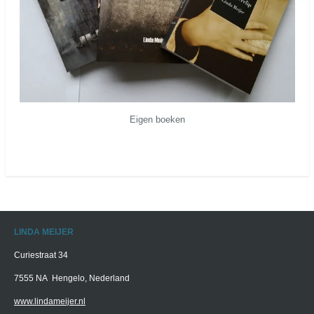
Eigen boeken
LINDA MEIJER
Curiestraat 34
7555 NA Hengelo, Nederland
www.lindameijer.nl